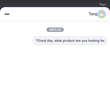
حولنا
المنتجات
Tang
اتصل بنا
فئات
5:34 AM
فول الصويا وجبات خفيفة
Good day, what product are you looking for?
حبوب الفاصوليا العريضة
فافا بين سناك
خليط الأرز المفرقع
البازلاء الخضراء سناك
اتصل بنا
هاتف: 86-512-65652323
بريد إلكتروني:
arey@joywelltaste.com
أضف: غرفة 802 سو لى بناء الأعمال ، لا 81 سو لى الطريق ، وو
تشونغ ، سوتشو بمقاطعة جيانغسو ، الصين