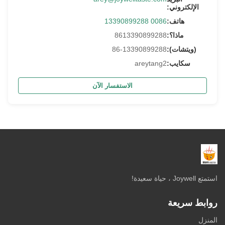
الإلكتروني:
هاتف:
0086 13390899288
ماذا؟:
8613390899288
(ويتشات):
86-13390899288
سكايب:
areytang2
الاستفسار الآن
استمتع Joywell ، حياة سعيدة!
روابط سريعة
المنزل