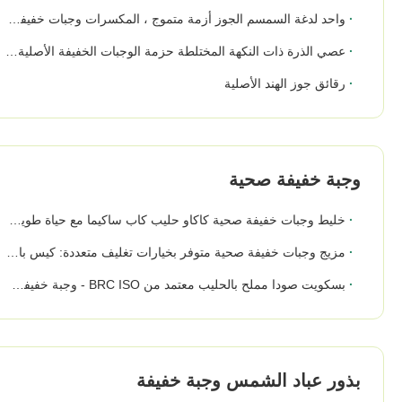
واحد لدغة السمسم الجوز أزمة متموج ، المكسرات وجبات خفيفة العلامة الخاصة المتاحة
عصي الذرة ذات النكهة المختلطة حزمة الوجبات الخفيفة الأصلية التفاح الموز الفراولة
رقائق جوز الهند الأصلية
وجبة خفيفة صحية
خليط وجبات خفيفة صحية كاكاو حليب كاب ساكيما مع حياة طويلة وصناعة المنتجات الأصلية حسب الطلب لتجارة التجزئة والتوزيع
مزيج وجبات خفيفة صحية متوفر بخيارات تغليف متعددة: كيس بالجملة، كيس تجاري، برطمان PET، OEM. خلال 25 يومًا
بسكويت صودا مملح بالحليب معتمد من BRC ISO - وجبة خفيفة مقرمشة وذات طبقات كلاسيكية مالحة بدون دهون متحولة
بذور عباد الشمس وجبة خفيفة