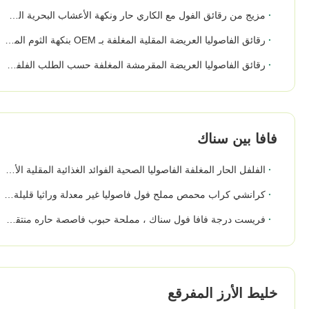
مزيج من رقائق الفول مع الكاري حار ونكهة الأعشاب البحرية المقرمشة الملونة
رقائق الفاصوليا العريضة المقلية المغلفة بـ OEM بنكهة الثوم المقرمشة
رقائق الفاصوليا العريضة المقرمشة المغلفة حسب الطلب الفلفل الحار / الفلفل الحار / النكهة الحارة الفاصوليا المقلية المحمصة وجبة خفيفة مقرمشة
فافا بين سناك
الفلفل الحار المغلفة الفاصوليا الصحية الفوائد الغذائية المقلية الأطعمة منخفضة الحرارة الادخار
كرانشي كراب محمص مملح فول فاصوليا غير معدلة وراثيا قليلة الكسر سعر كرسبي الملمس
فريست درجة فافا فول سناك ، مملحة حبوب فاصصة حاره منتقاة بعناية
خليط الأرز المفرقع