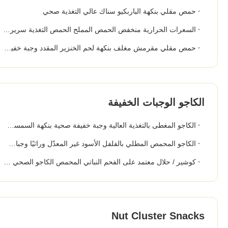
حمص مقلي بنكهة الباربكيو سناك عالي التغذية صحي
السعرات الحرارية منخفض الحمص المملح الحمص التغذية سريراتشا المغلفة موافق للشريعة اليهودية تمرير الغذاء
حمص مقلي مقرمش مغلف بنكهة لحم الخنزير المقدد وجبة خفيفة مجففة غير معدلة وراثيًا خالية من الدهون
الكاجو الوجبات الخفيفة
الكاجو المغطى بالتغذية العالية وجبة خفيفة صحية بنكهة السمسم وجبات خفيفة مقرمشة صحية
الكاجو المحمص المطلي بالفلفل الأسود غير المعدّل وراثيًا وجبات خفيفة صحية من البندق مع شهادة حلال / كوشير
كوشير / حلال معتمد على الفحم النباتي المحمص الكاجو الصحي المقرمش والمكسرات المقرمشة
Nut Cluster Snacks