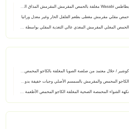
Wasabi مغلفة بالحمص المقرمش المقرمش المذاق الجيد في حقيبة البيع بالتجزئة
مص مقلي مقرمش مغطى بطعم الفلفل الحار وغير معدل وراثيا
لحمص المغلي المقرمش المغذي عالي التغذية المقلي بواسطة التكنولوجيا المتقدمة OEM
وشير / حلال معتمد من صلصة الصويا المغلفة بالكاجو المحمص وجبات خفيفة طعام صحي بطعم مقرمش ومقرمش
لكاجو المحمص والمقرمش بالسمسم الأصلي وجبات خفيفة بدون لون طعام وجوز مقلي مقرمش وصحي
كهة الشواء المحمصة الصحية المغلفة الكاجو المحمص الأطعمة الخفيفة مع كوشير / حلال / شهادة BRC