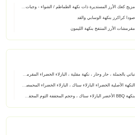
زيج كعك الأرز المستديرة ذات نكهة الطماطم / الشواء - وجبات خفيفة هشة مع مدة صلاحية 12 شهرًا
ودا كراكرز بنكهة الوسابي والقد
قرمشات الأرز المنتفخ بنكهة الليمون
باتي بالجملة ، حار وحار ، نكهة مقلية ، البازلاء الخضراء المقرمشة ، وجبات خفيفة مقرمشة
لنكهة الأصلية الخضراء البازلاء سناك ، البازلاء الخضراء المحمصة الجافة جيدة للطحال
 الأخضر البازلاء سناك ، وحجم المجففة الثوم المجفف والبازلاء والفيتامينات الواردة