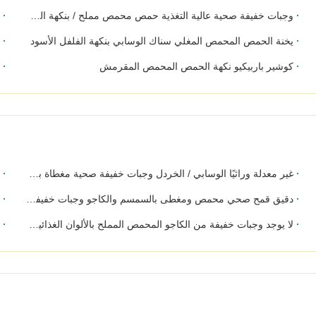
وجبات خفيفة صحية عالية التغذية حمص محمص مملح / بنكهة الفلفل الأسود وجبة خفيفة مجففة مقرمشة
بطاطس 
يخنة الحمص المحمص المغلي سناك الوسابي بنكهة الفلفل الأسود
ح
كوشير باربيكيو نكهة الحمص المحمص المقرمش
ا
غير معدلة وراثيًا الوسابي / الخردل وجبات خفيفة صحية مغطاة بجوز الكاجو مع شهادة حلال محمصة ومقرمشة وأطعمة مقرمشة
ك
دقيق قمح صحي محمص ومغطى بالسمسم والكاجو وجبات خفيفة بطعم مقرمش ومقرمش
ا
لا يوجد وجبات خفيفة من الكاجو المحمص المملح بالألوان الغذائية مع شهادة HACCP / HALAL / BRC
ن