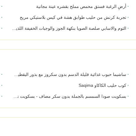
أرضِ الرغبة فستق محمص مملح بقشره عينة مجانية
ا
تجربة كرنش من حليب طوابق هشة في كيس بلاستيكي مريح
ج
الثوم والاسابي صلصة الصويا بنكهة الجوز والوجبات الخفيفة اللذيذة اللوز السوسك
ا
ساشيما حبوب غذائية قليلة الدسم بدون سكروز مع بذور اليقطين والزبيب والتوت البري المجفف للمستهلكين المهتمين بالصحة
كر
كوب حليب الكاكاو Saqima
ك
بسكويت صودا السمسم بالجملة بدون سكر مضاف - بسكويت نظيف التسمية مخمر بدقيق القمح الكامل
بيع با