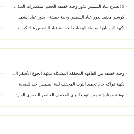
لا الصباغ عباد الشمس بذور وجبة خفيفة الحجم المكسرات المكسرات آمنة الخام المكونات طفل ودية
Wasabi Unsalted Sunflower Kernels Vitamins Contained Keep In Cool Condition
كوشير معتمد بذور عباد الشمس وجبة خفيفة ، بذور عباد الشمس المحمص لذيذ نكهة
م
نكهة الروبيان السلطة الوجبات الخفيفة عباد الشمس عباد كرسبي طعم HACCP مصدقة
BRC معتمد بذور عباد الشمس وجبة خفيفة ونكهة الروبيان مقشر حبات عباد 
وجبة خفيفة من الفاكهة المجففة المشكلة بنكهة الخوخ الأصفر المجفف والعسل والبوبلمو والأناناس، حلوة وحامضة
م
نكهة فواكه خام تجميد التوت المجفف لينة الملمس جيد للصحة
حج
نوعية ممتازة تجميد التوت البري المجفف العناصر الصغرى الواردة طعم جيد
و