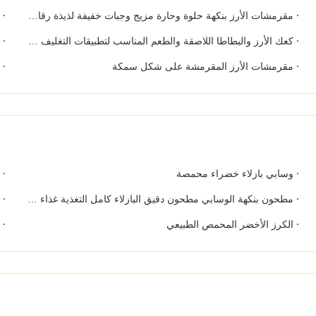
مقرمشات الأرز بنكهة حلوة وحارة مزيج وجبات خفيفة لذيذة رقائق كعك الأرز الكورية تم تطويرها لفئات الأطعمة الخفيفة العرقية
م
كعك الأرز والبطاطا اللاصقة والطعم المناسب لتطبيقات التغليف بالتجزئة وخدمة الطعام
ص
مقرمشات الأرز المقرمشة على شكل سمكة
م
وسابي بازلاء خضراء محمصة
ن
مطحون بنكهة الوسابي مطحون دقيق البازلاء كامل التغذية غذاء صحي مقرمش
ا
الكرز الأخضر المحمص الطبيعي
بنكهة BBQ