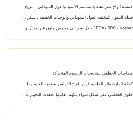
سة ألواح مقرمشة بالسمسم الأسود والفول السوداني - مزيج السمسم الأسود، والتوت الأسود، والفول الأسود، والتوت الأسود، والأرز الأسود
يلة الدهون المغلفة الفول السوداني والوجبات الخفيفة ، سكر مقدد المغلفة الفول السوداني السائبة التعبئة
مقرمشة
صاصات الخطمي لشخصيات الرسوم المتحركة
عكة المارشمالو الحلمية قوس قزح الدوامير مضغية للغاية وملطخة للغاية و 100٪ سعادة السكر
لوى الخطمي على شكل شواء بنكهة الفانيليا لحفلات التخييم بدون جيلاتين