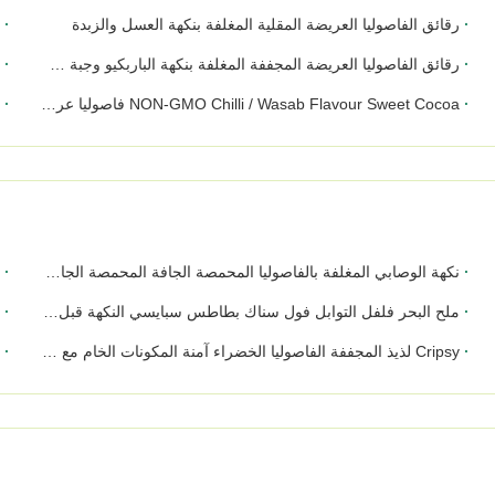
رقائق الفاصوليا العريضة المقلية المغلفة بنكهة العسل والزبدة
ر
رقائق الفاصوليا العريضة المجففة المغلفة بنكهة الباربكيو وجبة خفيفة مقرمشة محمصة
NON - GMO سبايسي / مملحة فاصوليا عريضة سناك مع BRC / الحلال / شهادة 
NON-GMO Chilli / Wasab Flavour Sweet Cocoa فاصوليا عريضة سناك مع شهادة BRC
مق
نكهة الوصابي المغلفة بالفاصوليا المحمصة الجافة المحمصة الجافة وجبة خفيفة عينة متاحة
ف
ملح البحر فلفل التوابل فول سناك بطاطس سبايسي النكهة قبل القصف
الط
Cripsy لذيذ المجففة الفاصوليا الخضراء آمنة المكونات الخام مع الصحة Certifiation
لا