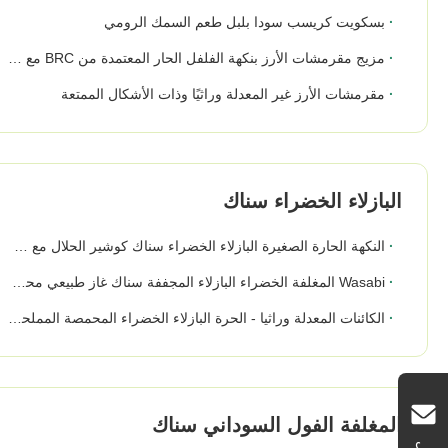
بسكويت كريسب سودا بلبل طعم السمك الرومي
مزيج مقرمشات الأرز بنكهة الفلفل الحار المعتمدة من BRC مع الفول السوداني - وجبة خفيفة Munchines
مقرمشات الأرز غير المعدلة وراثيًا وذات الأشكال الممتعة
البازلاء الخضراء سناك
النكهة الحارة الصغيرة البازلاء الخضراء سناك كوشير الحلال مع شهادات الصحة
Wasabi المغلفة الخضراء البازلاء المجففة سناك غاز طبيعي محمص موافق للشريعة اليهودية معتمد
الكائنات المعدلة وراثيا - الحرة البازلاء الخضراء المحمصة المملحة المكونات الخام الآمنة الصلبة الملمس
المغلفة الفول السوداني سناك