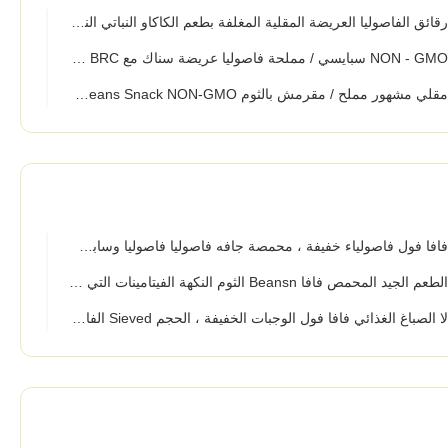
قائق الفاصوليا العريضة المقلية المغلفة بطعم الكاكاو النباتي النباتي المقرمش
Haccp
لي مشهور مملح / مقرمش بالثوم Chilli Broad Beans Snack NON-GMO
افا فول فاصولياء خفيفة ، محمصة جافه فاصوليا فاصوليا وسابي النكهة
عم الجيد المحمص فافا Beansn الثوم النكهة الفيتامينات التي تحتوى على الكشف عن المعادن
 الصباغ الغذائي فافا فول الوجبات الخفيفة ، الحجم Sieved الفاصوليا كرنشي فاصا خدمة صانعي القطع الأصلية