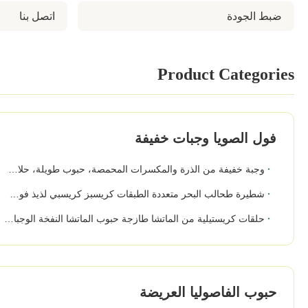
ضبط الجودة
اتصل بنا
Product Categories
فول الصويا وجبات خفيفة
وجبة خفيفة من الذرة والمكسرات المحمصة، حبوب طويلة، حلاوة طبيعية، مقرمشة، صحية
شطيرة طحالب البحر متعددة الطبقات كريسبز كريسبي لذيذ فول الصويا وجبات خفيفة للفصل الزمني للمكتب مشاهدة فيلم سوبر ماركت البقالة الموردين بالجملة
حلقات كريستيلية من الماتشا طازجة حبوب الماتشا النفخة الوجبات الخفيفة الكريستيلية الخالية من الشعور بالذنب
حبوب الفاصوليا العريضة