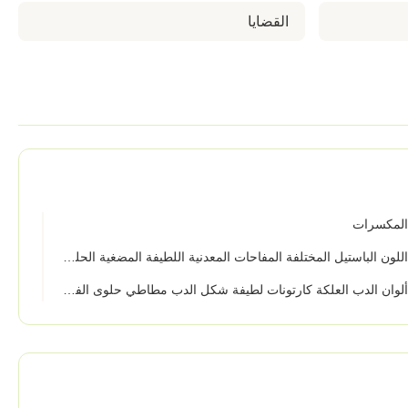
القضايا
لمكسرات
لون الباستيل المختلفة المفاحات المعدنية اللطيفة المضغية الحلوى النباتية القائمة على الحفلات صندوق الهدايا حفلات الزفاف المفضلة السوبر ماركت الحلويات الموردين بالجملة
وان الدب العلكة كارتونات لطيفة شكل الدب مطاطي حلوى الفاكهة المضغ للحفلات الصندوق الهدية السوبر ماركت الحلويات