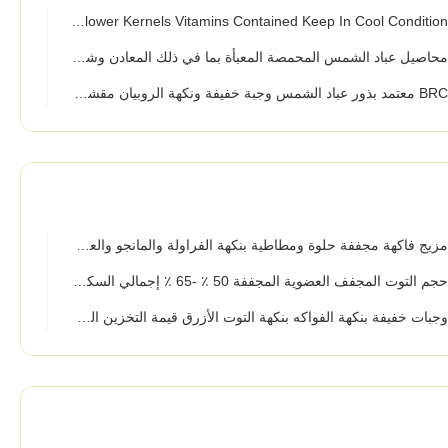
Yummy 
حاصيل عباد الشمس المحمصة المعبأة بما في ذلك المعادن وشهادات الصحة
الشمس
زيج فاكهة مجففة حلوة ومطاطية بنكهة الفراولة والمانجو والعسل والجريب فروت
م التوت المجفف العضوية المجففة 50 ٪ -65 ٪ إجمالي السكر 12 شهرا الجرف الحياة
جبات خفيفة بنكهة الفواكه بنكهة التوت الأزرق قيمة التخزين الجاف / التخزين البارد