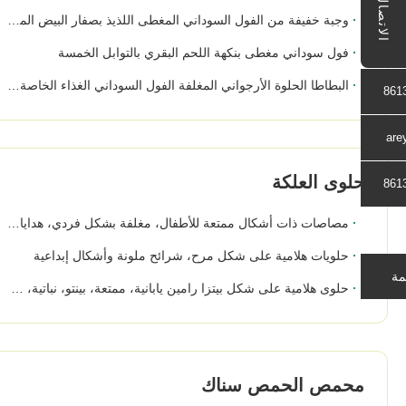
الاتصال
وجبة خفيفة من الفول السوداني المغطى اللذيذ بصفار البيض المملح والنكهة الحارة للتوريد على نطاق واسع
فول سوداني مغطى بنكهة اللحم البقري بالتوابل الخمسة
البطاطا الحلوة الأرجواني المغلفة الفول السوداني الغذاء الخاصة المذاق المكونات الخام الآمنة
861
are
حلوى العلكة
861
مصاصات ذات أشكال ممتعة للأطفال، مغلفة بشكل فردي، هدايا للحفلات الخفيفة
حلويات هلامية على شكل مرح، شرائح ملونة وأشكال إبداعية
مة
حلوى هلامية على شكل بيتزا رامين يابانية، ممتعة، بينتو، نباتية، خالية من الجيلاتين، حفلة أطفال
محمص الحمص سناك