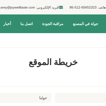
هاتف:
86-512-65652323
البريد الإلكتروني:
arey@joywelltaste.com
جولة في المصنع
مراقبة الجودة
اتصل بنا
أخبار
خريطة الموقع
حولنا