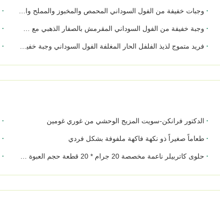
وجبات خفيفة من الفول السوداني المحمص والمخبوز والمملح والمغلف بالجملة، عبوات كبيرة من فول الصويا، مقرمشات الفول السوداني
خم
وجبة خفيفة من الفول السوداني المقرمش بالصفار الذهبي مع صفار البيض المملح ونكهة حارة في عبوة OEM مخصصة
قل
فريد متموج لذيذ الفلفل الحار المغلفة الفول السوداني وجبة خفيفة Witnout الجلد التعبئة التجزئة
FDA / BRC / Kosher / حلال سوداني محمص ملون غير معدّل وراثيًا وجبات خفيفة مقرمشة و
الدكتور فرانكن-سويت المزيج الوحشي من غوري غومين
م
طعاماً صغيراً ذو نكهة فاكهة ملفوفة بشكل فردي
ك
حلوى كاتربيلر ناعمة مخصصة 20 جرام * 20 قطعة حجم العبوة وجبات خفيفة صحية على شكل دب فاكهة للأطفال
ح