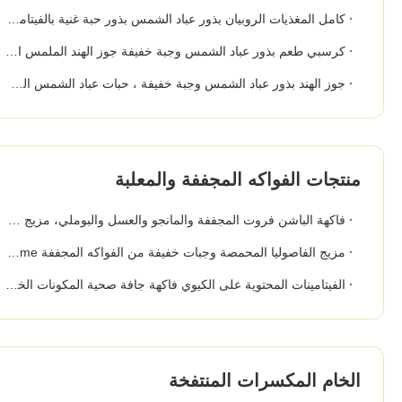
كامل المغذيات الروبيان بذور عباد الشمس بذور حبة غنية بالفيتامينات BRC
كرسبي طعم بذور عباد الشمس وجبة خفيفة جوز الهند الملمس الثابت جيد للمعدة
جوز الهند بذور عباد الشمس وجبة خفيفة ، حبات عباد الشمس العضوية الجافة / تخزين مكان بارد
منتجات الفواكه المجففة والمعلبة
فاكهة الباشن فروت المجففة والمانجو والعسل والبوملي، مزيج استوائي، فاكهة محفوظة حلوة وحامضة
مزيج الفاصوليا المحمصة وجبات خفيفة من الفواكه المجففة Edamame الفاصوليا السوداء مزيج خال من الدهون النباتية الكاملة التغذية
الفيتامينات المحتوية على الكيوي فاكهة جافة صحية المكونات الخام عالية الجودة
الخام المكسرات المنتفخة