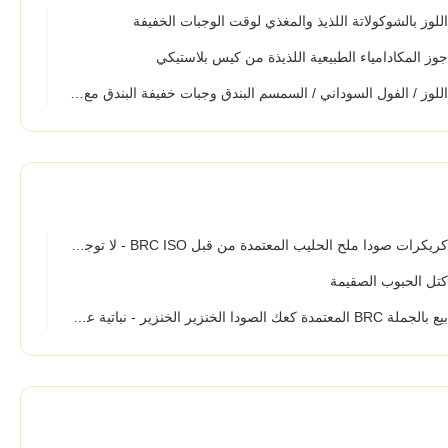
للوز بالشوكولاتة اللذيذ والمغذي لوقت الوجبات الخفيفة
وز المكادامياء الطبيعية اللذيذة من كيس بلاستيكي
للوز / الفول السوداني / السمسم البندق وجبات خفيفة البندق مع شهادة BRC / HACCP
يكرات صودا ملح الحليب المعتمدة من قبل BRC ISO - لا توجد دهون ترانس ووجبة خفيفة هشة ومطبقة للمكتب والأسرة
تل الحبوب الصقيمة
لجملة BRC المعتمدة كعك الصودا الخنزير الخنزير - نباتية على أساس الوجبة الخفيفة الذوقية مثالية لمزج النبيذ