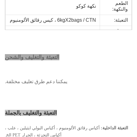
الطعم
نكهة كوكو
والنكهة:
التعبئة:
6kgX2bags / CTN ، كيس رقائق الألومنيوم
شرط
FOB ، CIF ، CFR ، EXW
السعر:
مصطلح
T / T ، L / C ، D / P
الدفع:
التعبئة والتغليف والشحن
ميناء:
شنغهاي، الصين
الحد الأدنى
1 طن متري
للطلب:
يمكننا دعم طرق تغليف مختلفة.
سعر
قابل للتفاوض
الوحدة:
موعد
خلال 25 يوم عمل
التعبئة والتغليف بالجملة
التسليم:
التعبئة الداخلية:
أكياس رقائق الألومنيوم ، أكياس البولي ايثيلين ، علب ،
أكياس التجزئة ، الجرار PET الخ.