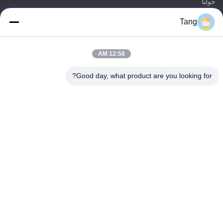
حولنا
المنتجات
Tang
اتصل بنا
فئات
12:58 AM
فول الصويا وجبات خفيفة
Good day, what product are you looking for?
حبوب الفاصوليا العريضة
فافا بين سناك
خليط الأرز المفرقع
البازلاء الخضراء سناك
اتصل بنا
هاتف: 86-512-65652323
بريد إلكتروني:
arey@joywelltaste.com
أضف: غرفة 802 سو لى بناء الأعمال ، لا 81 سو لى الطريق ، وو
تشونغ ، سوتشو بمقاطعة جيانغسو ، الصين