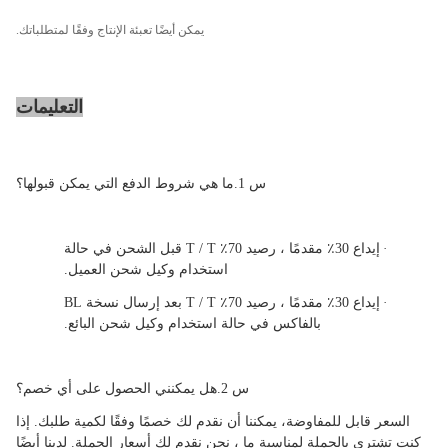
يمكن أيضًا تعبئة الإنتاج وفقًا لمتطلباتك.
التعليمات
س 1.ما هي شروط الدفع التي يمكن قبولها؟
·
إيداع 30٪ مقدمًا ، رصيد 70٪ T / T قبل الشحن في حالة
استخدام وكيل شحن العميل.
·
إيداع 30٪ مقدمًا ، رصيد 70٪ T / T بعد إرسال نسخة BL
بالفاكس في حالة استخدام وكيل شحن البائع.
س 2.هل يمكنني الحصول على أي خصم؟
السعر قابل للمفاوضة،
يمكننا أن نقدم لك خصمًا وفقًا لكمية طلبك.
إذا
كنت تشتري بالجملة لمناسبة ما ،
نحن نقدم لك أسعار الجملة.
لدينا أيضًا