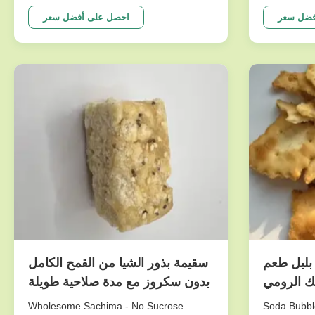
peanuts series. To meet dfferent
very nutrit
requests. Our main products are nut
made of pea
فضل سعر
احصل على أفضل سعر
snacks , peanuts, peas, beans, dry fruits,
will give yo
frozen vegetables , and other agricultural
experience.
sideline products. We have ...
top sellers.
لبل طعم
سقيمة بذور الشيا من القمح الكامل
ك الرومي
بدون سكروز مع مدة صلاحية طويلة
للوجبات الخفيفة الصحية
Wholesome Sachima - No Sucrose
Soda Bubbl