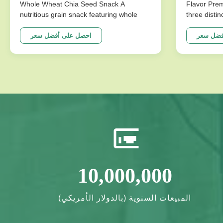
Whole Wheat Chia Seed Snack A
Flavor Prem
nutritious grain snack featuring whole
three disti
wheat and chia seeds, specially
Flavor. The
formulated without sucrose for healthy
baked for a 
فضل سعر
احصل على أفضل سعر
energy needs. Perfect for health-
satisfies c
conscious consumers seeking long shelf
on health. 
life and quality ingredients. Product
Expiratio
Specifications ...
10,000,000
المبيعات السنوية (بالدولار الأمريكي)