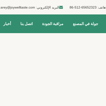
هاتف:
86-512-65652323
البريد الإلكتروني:
arey@joywelltaste.com
جولة في المصنع
مراقبة الجودة
اتصل بنا
أخبار