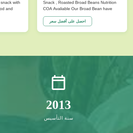
t snack with
Snack , Roasted Broad Beans Nutrition
food and
COA Avaliable Our Broad Bean have
Product
develop variuos different flavors based
 Saqima
on the traditional flavor. After the effort
احصل على أفضل سعر
try Light
our research department, we frist created
ck No
braod bean chips in China. Introducing
precise frying ...
2013
سنة التأسيس