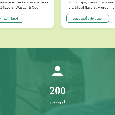
ium rice crackers available in
Light, crispy, irresistibly swee
nct flavors: Wasabi & Cod
no artificial flavors. A green 
se nutritious snacks are
better choice for snack food! 
low-fat, crispy texture that
Specifications Product Name
احصل على أفضل سعر
احصل على أ
ravings without compromising
Traditional Chinese Honey Pas
Product Specifications
Crispy Irresistibly Sweet Sna
n Date 10 Months Flavor ...
Artificial Flavors Packing ...
200
الموظفين