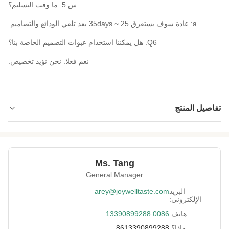
س 5: ما وقت التسليم؟
a: عادة سوف يستغرق 25 ~ 35days بعد تلقي الودائع والتصاميم.
Q6. هل يمكننا استخدام عبوات التصميم الخاصة بنا؟
نعم فعلا. نحن نؤيد تخصيص.
تفاصيل المنتج
Packing:
حقيبة السائبة ، حقيبة التجزئة ، جرة الحيوانات
الأليفة ، وتصنيع المعدات الأصلية.
Leading Time:
ضمن 25 يوم عمل
Ms. Tang
General Manager
Certificate:
BRC، HACCP، HALAL، كوشير، FDA، وما إلى
ذلك.
البريد
arey@joywelltaste.com
الإلكتروني:
Delivery:
طريق البحر أو الجو
هاتف:
0086 13390899288
Sample:
متاح
ماذا؟:
8613390899288