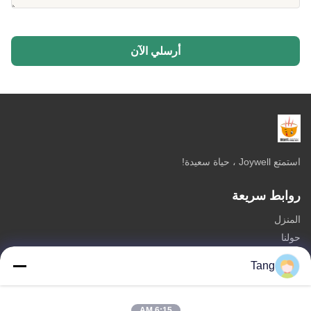
أرسلي الآن
استمتع Joywell ، حياة سعيدة!
روابط سريعة
المنزل
حولنا
المنتجات
Tang
اتصل بنا
فئات
6:15 AM