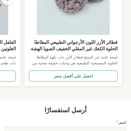
فطائر الأرز اللون الأرجواني الطبيعي البطاطا
الفلفل ا
الحلوة الكعك غير المقلي الخفيف الصويا الهشة
الغلوتين
وجبات خفيفة الحبوب الصحية العلاج للفطور
للمكتب م
لمحة عامة عن المنتج فطائر الأرز ذات نكهة البطاطا
لمحة عامة
هدية المكتب السوبر ماركت الموردين بالجملة
المستوردي
الحلوة البنفسجية الطبيعية هي وجبات خفيفة صحية من
ذات طعم م
الحبوب غير المقلية مختلطة مع مسحوق البطاطا الحلوة
الغنم المص
البنفسجية الحقيقية ومواد قاعدة فول الصويا.تبني
الطماطم ا
احصل على أفضل سعر
تكنولوجيا الخبز منخفضة الحرارة بدلا من تقليصنحن
مرونة مضغ
نضيف البطاطا الحلوة البنفسجية الطبيعية فقط، خالية
الفلفل الس
من الصب...
الوجبات ال
أرسل استفسارًا
اسم
*