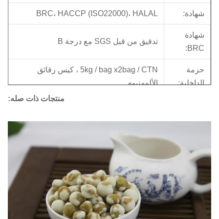
شهادة:
BRC، HACCP (ISO22000)، HALAL
شهادة
تدقيق من قبل SGS مع درجة B
BRC:
حزمة
5kg / bag x2bag / CTN ، كيس رقائق
الداخلية:
الألومنيوم
منتجات ذات صله:
خارج
10KG / ctn ، جدار مزدوج ، لون أصفر
الحزمة:
الوزن
10.6KG / الشركة التونسية للملاحة
الإجمالي:
CBM
0.03 = 0.38 * 0.28 * 0.28m
(M³):
الكمية: 20