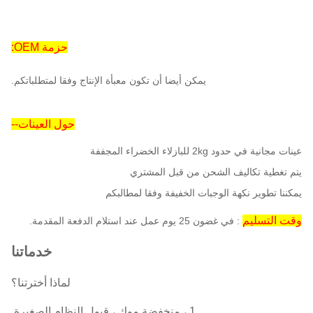
كمية من
حوالي 400
الموظفين
حزمة OEM:
يمكن أيضا أن تكون معبأة الإنتاج وفقا لمتطلباتكم.
حول العينات--
عينات مجانية في حدود 2kg للبازلاء الخضراء المجففة
يتم تغطية تكاليف الشحن من قبل المشتري
يمكننا تطوير نكهة الوجبات الخفيفة وفقا لمطالبكم
وقت التسليم
: في غضون 25 يوم عمل عند استلام الدفعة المقدمة.
خدماتنا
لماذا أخترتنا؟
1 ، منخفضة موك ، قبول النظام الصغيرة.