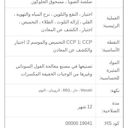
صلصة الصويا ، مسحوق الجلوكوز.
اختيار ، النقع والتلوين ، نزح المياه والتهوية ،
العملية
القلي ، إزالة التلوث ، الطلاء ، التحميص ،
الرئيسية:
اختيار ، الكشف عن المعادن
النقطة
CCP 1: CCP التحميص والموسم 2: اختيار
الأساسية:
والكشف عن المعادن
المواد
تصنيعها في مصنع معالجة الفول السوداني
المثيرة
وغيرها من الوجبات الخفيفة المكسرات
للحساسية:
نكهة:
Wasabi ، حار ، BBQ ، الروبيان ، الثوم.
مدة
12 شهر
الصلاحية:
كود HS:
19041 00000