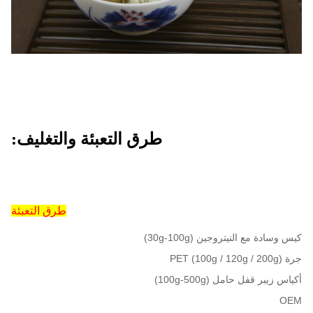
980/2020 / 2310ctns
'/ 40' /
40HQ
OEM:
متاح.
موك
1X20'FCL
موعد
في غضون 30 يوما (لميناء التحميل: شنغهاي ،
التسليم:
الصين)
طرق التعبئة والتغليف:
شروط
T / T، L / C
الدفع:
طرق التعبئة
عينات:
متاح
كيس وسادة مع النيتروجين (30g-100g)
1. شهادة المنشأ.
2. شهادة الصحة النباتية 3.
جرة PET (100g / 120g / 200g)
شهادة الصحة 4. شهادة تحليل Microbilogical
مستندات:
أكياس زيبر قفل حامل (100g-500g)
5. وصف المكونات 6. الفاتورة التجارية 7.
OEM
قائمة التعبئة 8. بوليصة الشحن (B / L)