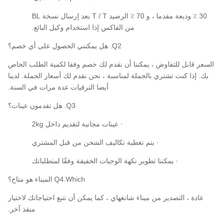
30 ٪ وديعة مقدما ، و 70 ٪ الرصيد T / T بعد إرسال نسخة BL
من الفاكس إذا استخدام وكيل البائع.
Q2. هل يمكنني الحصول على أي خصم؟
السعر قابل للتفاوض ، يمكننا أن نقدم لك خصم وفقا لكمية الطلب الخاص
بك. إذا كنت تشتري بالجملة لمناسبة ، نحن نقدم لك أسعار الجملة. لدينا
أيضا الترقيات عدة مرات في السنة.
Q3. هل تقدمون عينات؟
· عينات مجانية لتقديم داخل 2kg
· يتم تغطية تكاليف الشحن من قبل المشتري
· يمكننا تطوير نكهة الوجبات الخفيفة وفقًا لمتطلباتك
Q4.Which الميناء هو متاح؟
عادة ، التصدير من ميناء شانغهاي ، كما يمكن أن تتبع احتياجاتك لاختيار
منفذ آخر.