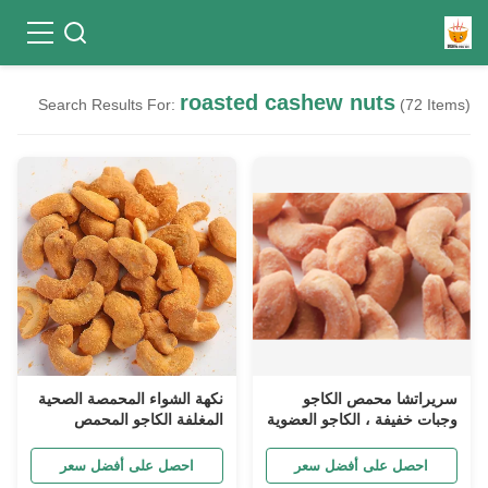
roasted cashew nuts
Search Results For:
(72 Items)
سريراتشا محمص الكاجو
نكهة الشواء المحمصة الصحية
وجبات خفيفة ، الكاجو العضوية
المغلفة الكاجو المحمص
الطبيعية لفقدان الوزن
الأطعمة الخفيفة مع كوشير /
حلال / شهادة BRC
احصل على أفضل سعر
احصل على أفضل سعر