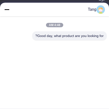
المنتجات
Tang
اتصل بنا
فئات
4:48 AM
فول الصويا وجبات خفيفة
Good day, what product are you looking for?
حبوب الفاصوليا العريضة
فافا بين سناك
خليط الأرز المفرقع
البازلاء الخضراء سناك
اتصل بنا
هاتف: 86-512-65652323
بريد إلكتروني:
arey@joywelltaste.com
أضف: غرفة 802 سو لى بناء الأعمال ، لا 81 سو لى الطريق ، وو
تشونغ ، سوتشو بمقاطعة جيانغسو ، الصين