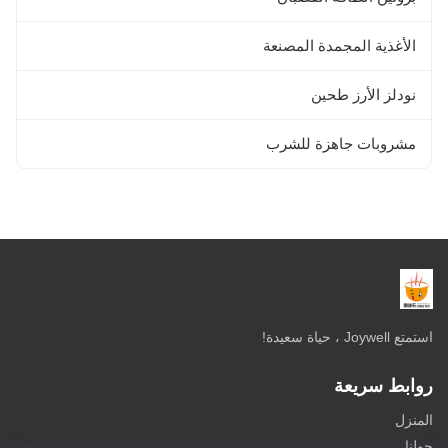
الأغذية المجمدة المصنعة
نودلز الأرز طحين
مشروبات جاهزة للشرب
استمتع Joywell ، حياة سعيدة!
روابط سريعة
المنزل
حولنا