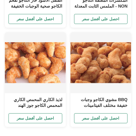
المكسرات المغلفة الكاجو
الفلفل الأسود حار الكاجو تفحم
NON - الملمس الثابت المعدلة
الكاجو صحية الوجبات الخفيفة
وراثيا تحتفظ التغذية الخاصة
Custimized موافق للشريعة
اليهودية المنتجات
احصل على أفضل سعر
احصل على أفضل سعر
BBQ مشوي الكاجو وجبات
لذيذ الكاري المحمص الكاري
خفيفة مختلف الفيتامينات
المحمص الكاجو جوز الهند
الملمس الثابت جيد للبصر
الأصغر الواردة
احصل على أفضل سعر
احصل على أفضل سعر