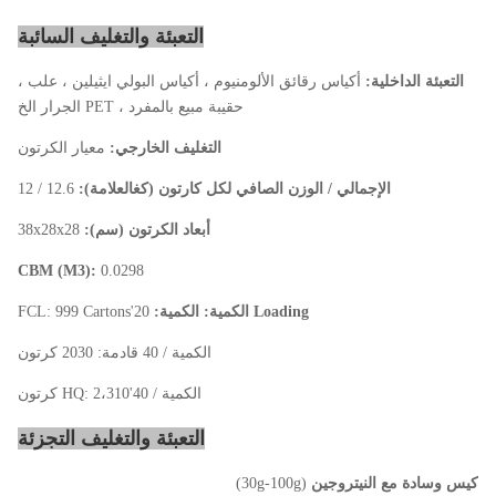
التعبئة والتغليف السائبة
التعبئة الداخلية:
أكياس رقائق الألومنيوم ، أكياس البولي ايثيلين ، علب ،
حقيبة مبيع بالمفرد ، PET الجرار الخ
التغليف الخارجي:
معيار الكرتون
الإجمالي / الوزن الصافي لكل كارتون (كغالعلامة):
12.6 / 12
أبعاد الكرتون (سم):
38x28x28
CBM (M3):
0.0298
Loading الكمية: الكمية:
20'FCL: 999 Cartons
الكمية / 40 قادمة: 2030 كرتون
الكمية / 40'HQ: 2،310 كرتون
التعبئة والتغليف التجزئة
كيس وسادة مع النيتروجين
(30g-100g)