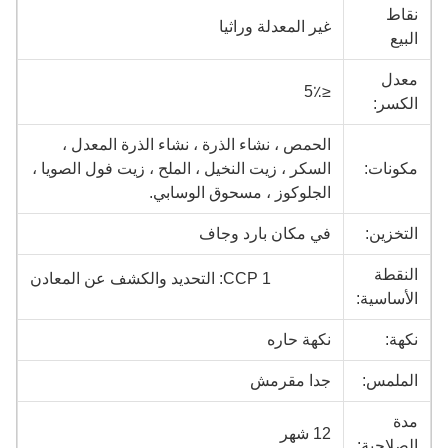
نقاط
غير المعدلة وراثيا
البيع
معدل
≤5٪
الكسر:
الحمص ، نشاء الذرة ، نشاء الذرة المعدل ،
مكونات:
السكر ، زيت النخيل ، الملح ، زيت فول الصويا ،
الجلوكوز ، مسحوق الوسابي.
التخزين:
في مكان بارد وجاف
النقطة
CCP 1: التحديد والكشف عن المعادن
الأساسية:
نكهة:
نكهة حاره
الملمس:
جدا مقرمش
مدة
12 شهر
الصلاحية: