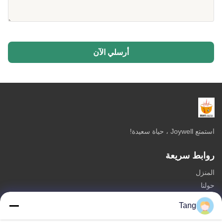
أرسلي الآن
استمتع Joywell ، حياة سعيدة!
روابط سريعة
المنزل
حولنا
المنتجات
Tang
اتصل بنا