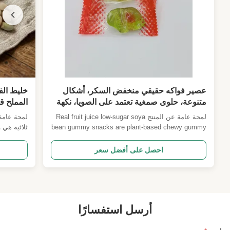
عصير فواكه حقيقي منخفض السكر، أشكال
خليط الف
متنوعة، حلوى صمغية تعتمد على الصويا، نكهة
المملح ق
الفواكه المتعددة، وجبة خفيفة نباتية صحية
الوجبات ا
لمحة عامة عن المنتج Real fruit juice low-sugar soya
لمحة عامة
للأطفال، هدية بالجملة لمستوردي متاجر
للفطور هد
bean gummy snacks are plant-based chewy gummy
ثلاثية هي 
السوبر ماركت
الموردين 
candies crafted with soya pectin as the gelling base
النباتي مخ
and concentrated real fruit juice as core flavor
وجميعها مل
احصل على أفضل سعر
source instead of artificial fruit essencesتتوفر
البطيء في 
العديد من أشكال الكرتون المتنوعة الحية ، مما يتناسب
والفاصوليا
...
من محتوى 
أرسل استفسارًا