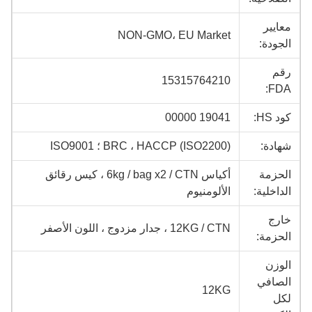
معايير
NON-GMO، EU Market
الجودة:
رقم
15315764210
FDA:
كود HS:
19041 00000
شهادة:
BRC ، HACCP (ISO2200) ؛ ISO9001
الحزمة
أكياس 6kg / bag x2 / CTN ، كيس رقائق
الداخلية:
الألومنيوم
خارج
12KG / CTN ، جدار مزدوج ، اللون الأصفر
الحزمة:
الوزن
الصافي
12KG
لكل