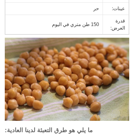
عينات:
حر
قدرة
150 طن متري في اليوم
العرض:
ما يلي هو طرق التعبئة لدينا العادية: