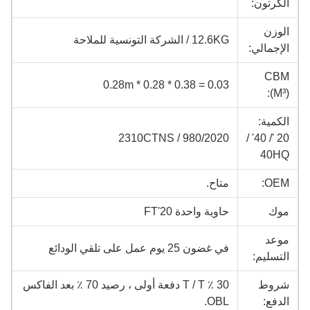
الكرتون:
الوزن
12.6KG / الشركة التونسية للملاحة
الإجمالي:
CBM
0.03 = 0.38 * 0.28 * 0.28m
(M³):
الكمية:
980/2020 / 2310CTNS
20 '/ 40' /
40HQ
OEM:
متاح.
موك
حاوية واحدة 20'FT
موعد
في غضون 25 يوم عمل على تلقي الودائع
التسليم:
شروط
30 ٪ T / T دفعة أولى ، رصيد 70 ٪ بعد الفاكس
الدفع:
OBL.