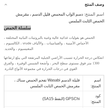
وصف المنتج
اسم المنتج:
دسم الواب المحمص قليل الدسم ، مقرمش
الحمص الثابت الملمس
سلسلة الحمص
الحمص هو بقوليات غذائية عالية وغنية بالبروتينات النباتية المختلفة ،
الأحماض الأمينية ، والفيتامينات ، والألياف vrude ، الكالسيوم ،
المغنيسيوم ، والحديد.
انعكاس درجة الحرارة تتسبب الأراضي الجبلية المرتفعة التي يبلغ ارتفاعها
1300 متر فوق مستوى سطح البحر ، وأشعة الشمس الوفيرة ، والفرق
القوي في درجات الحرارة في مجموعة الأنواع النادرة.
اسم
قليلة الدسم Wasabi تفحم الحمص سناك ،
المنتج:
مقرمش الحمص الثابت الملمس
كود
GPSChi (النفط-SA15)
المنتج: