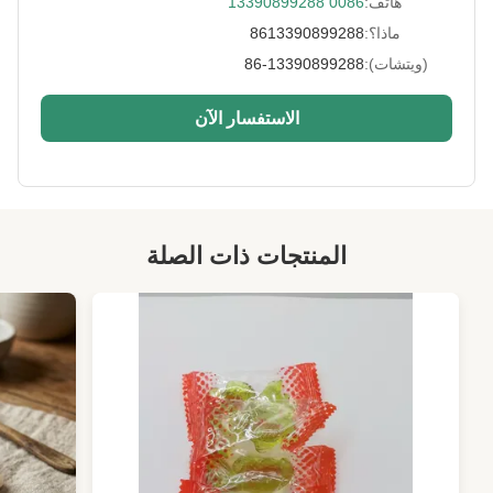
هاتف:
0086 13390899288
Packing:
التعبئة السائبة ، وتعبئة التجزئة ، جرة الحيوانات
الأليفة
ماذا؟:
8613390899288
Lead Time:
ضمن 25 يوم عمل
(ويتشات):
86-13390899288
Falvor:
الفلفل الأسود ، الجبن ، المملح ، الوسابي ، لحم
الاستفسار الآن
الخنزير المقدد
Expiration Date:
12 شهر
High Light:
وجبة خفيفة من الحمص المجففة
,
الحمص العضوي المشوي
المنتجات ذات الصلة