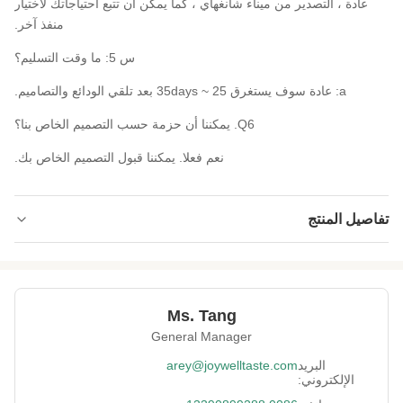
عادة ، التصدير من ميناء شانغهاي ، كما يمكن أن تتبع احتياجاتك لاختيار
منفذ آخر.
س 5: ما وقت التسليم؟
a: عادة سوف يستغرق 25 ~ 35days بعد تلقي الودائع والتصاميم.
Q6. يمكننا أن حزمة حسب التصميم الخاص بنا؟
نعم فعلا. يمكننا قبول التصميم الخاص بك.
تفاصيل المنتج
Product Name:
حساء الحمص بنكهة الساباك ذات الجودة العالية مع
شهادة صحية
Delivery Way:
طريق البحر أو الجو
Ms. Tang
General Manager
Certificate:
BRC، HACCP، HALAL، كوشير
البريد
arey@joywelltaste.com
Sample:
مجانا داخل 2 كجم
الإلكتروني: