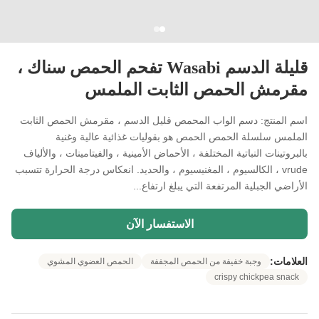
قليلة الدسم Wasabi تفحم الحمص سناك ،
مقرمش الحمص الثابت الملمس
اسم المنتج: دسم الواب المحمص قليل الدسم ، مقرمش الحمص الثابت
الملمس سلسلة الحمص الحمص هو بقوليات غذائية عالية وغنية
بالبروتينات النباتية المختلفة ، الأحماض الأمينية ، والفيتامينات ، والألياف
vrude ، الكالسيوم ، المغنيسيوم ، والحديد. انعكاس درجة الحرارة تتسبب
الأراضي الجبلية المرتفعة التي يبلغ ارتفاع...
الاستفسار الآن
العلامات:
وجبة خفيفة من الحمص المجففة
الحمص العضوي المشوي
crispy chickpea snack