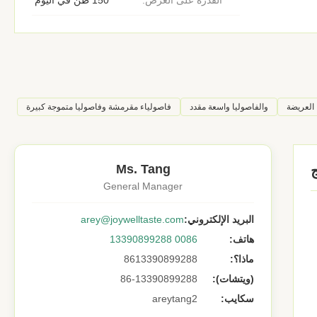
القدرة على العرض:
150 طن في اليوم
 العريضة
والفاصوليا واسعة مقدد
فاصولياء مقرمشة وفاصوليا متموجة كبيرة
Ms. Tang
General Manager
البريد الإلكتروني:
arey@joywelltaste.com
هاتف:
0086 13390899288
ماذا؟:
8613390899288
(ويتشات):
86-13390899288
سكايب:
areytang2