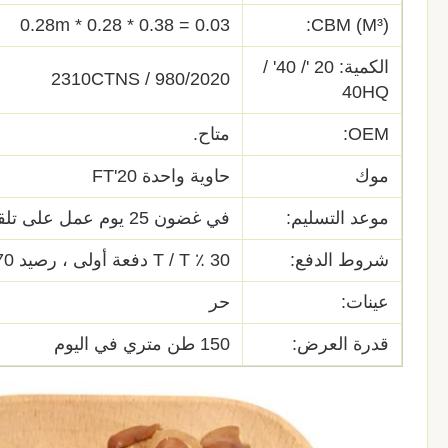
0.03 = 0.38 * 0.28 * 0.28m
CBM (M³):
الكمية: 20 '/ 40' /
980/2020 / 2310CTNS
40HQ
OEM:
متاح.
موك
حاوية واحدة 20'FT
موعد التسليم:
في غضون 25 يوم عمل على تلقي الودائع
شروط الدفع:
30 ٪ T / T دفعة أولى ، رصيد 70 ٪ بعد الفاكس OBL.
عينات:
حر
قدرة العرض:
150 طن متري في اليوم