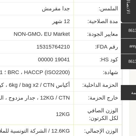
الاتصال
الملمس:
جدا مقرمش
مدة الصلاحية:
12 شهر
861
معايير الجودة:
NON-GMO، EU Market
are
رقم FDA:
15315764210
كود HS:
19041 00000
861
شهادة:
BRC ، HACCP (ISO2200) ؛ ISO9001
الحزمة الداخلية:
أكياس 6kg / bag x2 / CTN ، كيس رقائق الألومنيوم
مة
خارج الحزمة:
12KG / CTN ، جدار مزدوج ، اللون الأصفر
الوزن الصافي
12KG
لكل الكرتون:
الوزن الإجمالي:
12.6KG / الشركة التونسية للملاحة