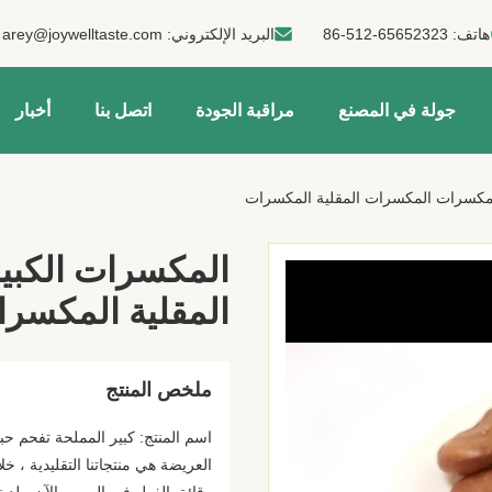
هاتف:
86-512-65652323
البريد الإلكتروني:
arey@joywelltaste.com
جولة في المصنع
مراقبة الجودة
اتصل بنا
أخبار
لمكسرات المكسرات المقلية المكسرات
المكسرات الكبي
المقلية المكسر
ملخص المنتج
العريضة هي منتجاتنا التقليدية ، خ