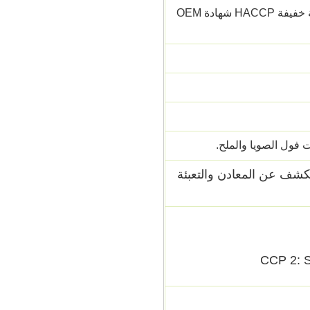
كبير المملحة تفحم حبة عريضة وجبة خفيفة HACCP شهادة OEM
 فول الصويا والملح.
لكشف عن المعادن والتعبئة
CCP 2: S