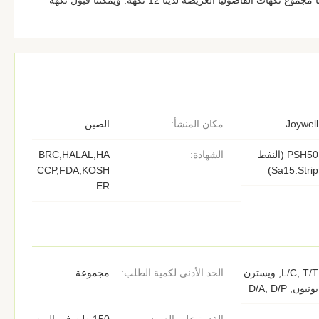
رقائق الفول في الصين. الآن ، لدينا مجموع نكهات الفاصوليا العريضة لدينا 12 نكهة. ويمكننا قبول نكهة
Joywell
مكان المنشأ:
الصين
PSH50 (النفط
الشهادة:
BRC,HALAL,HA
CCP,FDA,KOSH
Sa15.Strip)
ER
L/C, T/T, ويسترن
الحد الأدنى لكمية الطلب:
مجموعة
يونيون, D/A, D/P