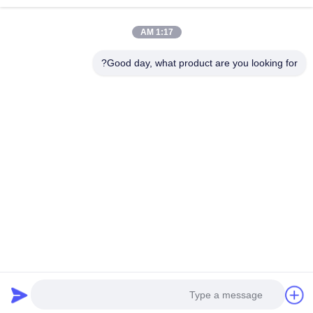
فئات
1:17 AM
فول الصويا وجبات خفيفة
Good day, what product are you looking for?
حبوب الفاصوليا العريضة
فافا بين سناك
خليط الأرز المفرقع
البازلاء الخضراء سناك
اتصل بنا
هاتف: 86-512-65652323
بريد إلكتروني:
arey@joywelltaste.com
أضف: غرفة 802 سو لى بناء الأعمال ، لا 81 سو لى الطريق ، وو
تشونغ ، سوتشو بمقاطعة جيانغسو ، الصين
Copyright © 2017-2026 Suzhou Joywell Taste Co.,Ltd. جميع الحقوق محفوظة |
خريطة الموقع