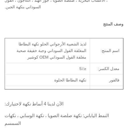
، الأعشاب البحرية ، صلصة الصويا ، جوز الهند ، الكاجون ، الفول
السوداني بنكهة الجبن.
وصف المنتج
لذيذ الشعبية الأرجواني الحلو نكهة البطاطا
اسم المنتج:
المغلفة الفول السوداني وجبة خفيفة صحية
مغلفة الفول السوداني OEM كوشير
معدل الكسر:
≤5٪
فالفور
نكهة البطاطا الحلوة
OEM:
متاح.
موك
طن متري واحد
الآن لدينا 4 أنماط نكهة لاختيارك:
في غضون 30 يومًا (إلى ميناء التحميل: شنغهاي
النمط الياباني: نكهة صلصة الصويا ، نكهة الوسابي ، نكهات
موعد التسليم:
، الصين)
السمسم