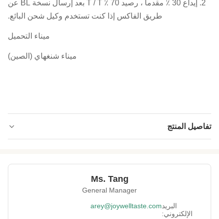
2. إيداع 30 ٪ مقدما ، رصيد 70 ٪ T / T بعد إرسال نسخة BL عن
طريق الفاكس إذا كنت تستخدم وكيل شحن البائع.
ميناء التحميل
ميناء شنغهاي (الصين)
تفاصيل المنتج
Product Name:
لذيذ الشعبية الأرجواني الحلو نكهة البطاطا المغلفة
الفول السوداني وجبة خفيفة صحية مغلفة الفول
السودان
Ms. Tang
Expiration Date:
12 شهر
General Manager
Falvor:
نكهة البطاطا الحلوة
البريد
arey@joywelltaste.com
الإلكتروني:
Type:
وجبات خفيفة من الجوز ، نواة الفول السوداني