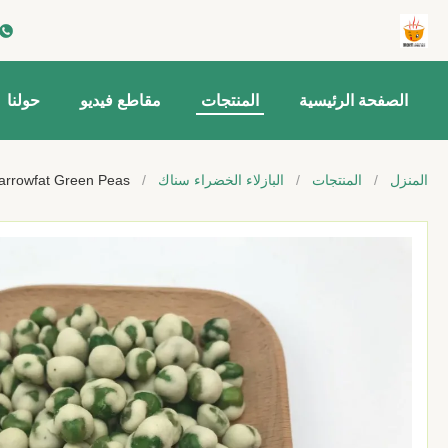
الصفحة الرئيسية
المنتجات
مقاطع فيديو
حولنا
المنزل
/
المنتجات
/
البازلاء الخضراء سناك
/
Wasabi / Spicy Marrowfat Green Peas و