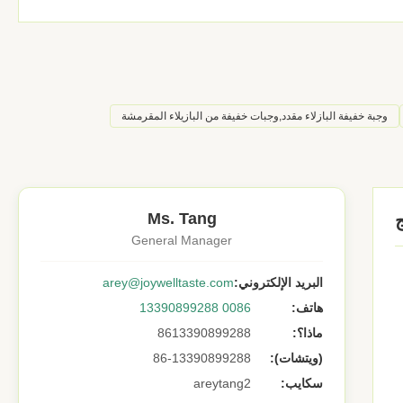
وجبة خفيفة البازلاء مقدد,وجبات خفيفة من البازيلاء المقرمشة
Ms. Tang
General Manager
البريد الإلكتروني:
arey@joywelltaste.com
هاتف:
0086 13390899288
ماذا؟:
8613390899288
(ويتشات):
86-13390899288
سكايب:
areytang2