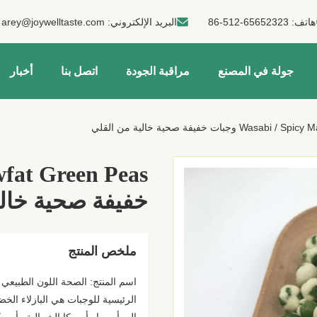
هاتف:
86-512-65652323
البريد الإلكتروني:
arey@joywelltaste.com
جولة في المصنع
مراقبة الجودة
اتصل بنا
أخبار
جبات خفيفة صحية خالية من القلي
خفيفة صحية خالي
ملخص المنتج
اسم المنتج: الصحة اللون الطبيعي ا
الرئيسية للوجبات هي البازلاء الخض