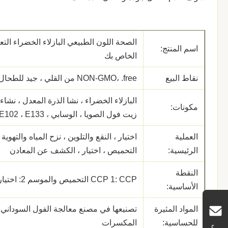
الصحة اللون الطبيعي البازلاء الخضراء التع
اسم المنتج:
الخاص بك
نقاط البيع
NON-GMO، .free من القلي ، جيد للطحال والمعدة
البازلاء الخضراء ، نشا الذرة المعدل ، نشاء 
مكونات:
زيت فول الصويا ، الوسابي ، E102 ، E133
العملية
اختيار ، النقع والتلوين ، نزح المياه والتهوية 
الرئيسية:
التحميص ، اختيار ، الكشف عن المعادن
النقطة
CCP 1: CCP التحميص والموسم 2: اختيار والكشف عن المعادن
الأساسية:
المواد المثيرة
تصنيعها في مصنع معالجة الفول السوداني 
للحساسية:
المكسرات