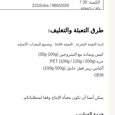
الكمية: 20 '/
980/2020 / 2310ctns
40' / 40HQ
OEM:
متاح.
طرق التعبئة والتغليف:
موك
1X20'FCL
موعد التسليم:
في غضون 30 يوما (لميناء التحميل: شنغهاي ، الصين)
لدينا التعبئة التجزئة ، التعبئة bulik ، وتصنيع المعدات الأصلية.
شروط الدفع:
كيس وسادة مع النيتروجين (30g-100g)
T / T، L / C
جرة PET (100g / 120g / 200g)
عينات:
متاح
أكياس زيبر قفل حامل (100g-500g)
OEM
1. شهادة المنشأ.
مستندات:
بوليصة الشحن (B / L)
يمكن أيضا أن تكون معبأة الإنتاج وفقا لمتطلباتكم.
كمية من
حوالي 400
الموظفين
خدمة العينات -