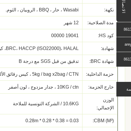
الاتصال
نكهة:
Wasabi ، حار ، BBQ ، الروبيان ، الثوم.
مدة الصلاحية:
12 شهر
861
كود HS:
19041 00000
are
شهادة:
BRC، HACCP (ISO22000)، HALAL، كوشير
861
شهادة BRC:
تدقيق من قبل SGS مع درجة B
حزمة الداخلية:
5kg / bag x2bag / CTN ، كيس رقائق الألومنيوم
خارج الحزمة:
10KG / ctn ، جدار مزدوج ، لون أصفر
مة
الوزن
10.6KG / الشركة التونسية للملاحة
الإجمالي:
0.03 = 0.38 * 0.28 * 0.28m
CBM (M³):