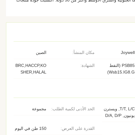
إلى أوروبا وأمريكا الشمالية وأمريكا الجنوبية والشرق الأوسط وأكثر من 50 دولة. اكتسبت جودة منتجات
Joywell
مكان المنشأ:
الصين
PSB85 (النفط
الشهادة:
BRC,HACCP,KO
SHER,HALAL
Wsb15.IG8.G)
T/T, L/C, ويسترن
الحد الأدنى لكمية الطلب:
مجموعة
يونيون, D/A, D/P
القدرة على العرض:
150 طن في اليوم