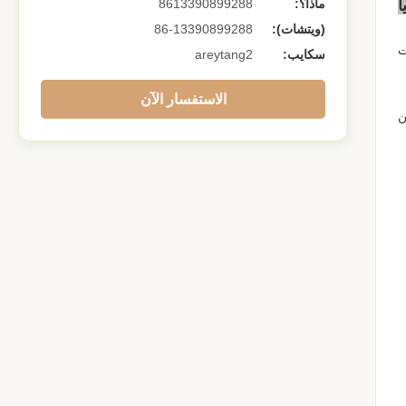
ا
ماذا؟:
8613390899288
(ويتشات):
86-13390899288
سكايب:
areytang2
الاستفسار الآن
ن