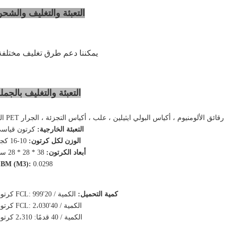
التعبئة والتغليف والشح
معالجتها في مصنع GMP
1 طن متري
قابل للتفاوض
يمكننا دعم طرق تغليف مختلفة
خلال 25 يوم عمل
التعبئة والتغليف بالجمل
ائق الألومنيوم ، أكياس البولي ايثيلين ، علب ، أكياس التجزئة ، الجرار PET الخ
التعبئة الخارجية:
كرتون قياس
الوزن لكل كرتون:
10-16 كجم
أبعاد الكرتون:
38 * 28 * 28 سم
BM (M3):
0.0298
كمية التحميل:
الكمية / 20'FCL: 999 كرتون
الكمية / 40'FCL: 2،030 كرتون
الكمية / 40 قدمًا: 2،310 كرتون