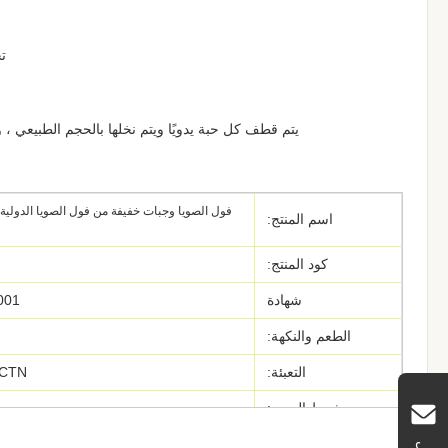
تح
يتم قطف كل حبة يدويًا ويتم نخلها بالحجم الطبيعي ، 
فول الصويا وجبات خفيفة من فول الصويا الدولي
اسم المنتج:
كود المنتج:
شهادة
001
الطعم والنكهة:
التعبئة:
bags / CTN
شرط السعر:
مصطلح الدفع: