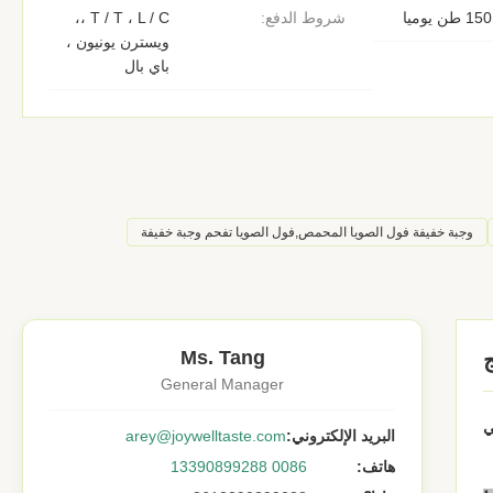
150 طن يوميا
شروط الدفع:
T / T ، L / C ،،
ويسترن يونيون ،
باي بال
وجبة خفيفة فول الصويا المحمص,فول الصويا تفحم وجبة خفيفة
Ms. Tang
General Manager
ي
البريد الإلكتروني:
arey@joywelltaste.com
هاتف:
0086 13390899288