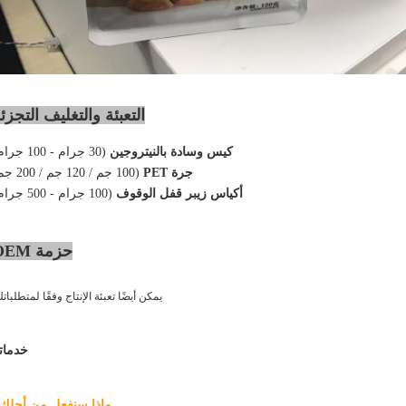
التعبئة والتغليف التجزئ
كيس وسادة بالنيتروجين
(30 جرام - 100 جرام)
جرة PET
(100 جم / 120 جم / 200 جم)
أكياس زيبر قفل الوقوف
(100 جرام - 500 جرام)
حزمة OEM
يمكن أيضًا تعبئة الإنتاج وفقًا لمتطلباتك
خدماتن
ماذا سنفعل من أجلك 