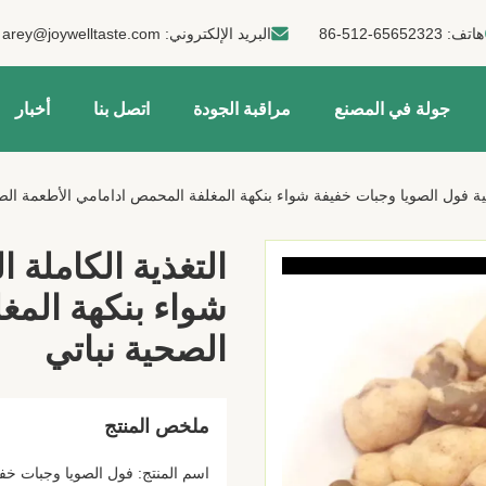
هاتف:
86-512-65652323
البريد الإلكتروني:
arey@joywelltaste.com
جولة في المصنع
مراقبة الجودة
اتصل بنا
أخبار
ولية فول الصويا وجبات خفيفة شواء بنكهة المغلفة المحمص ادامامي الأطعمة الص
التغذية الكاملة 
شواء بنكهة المغ
الصحية نباتي
ملخص المنتج
اسم المنتج: فول الصويا وجبات خف