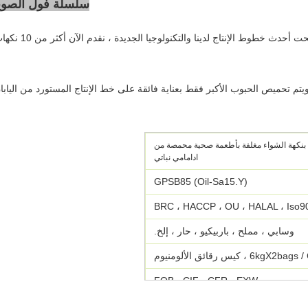
سلسلة فول الصوي
ت أحدث خطوط الإنتاج لدينا والتكنولوجيا الجديدة ، نقدم الآن أكثر من 10 نكهات
ويتم تحميص الحبوب الأكبر فقط بعناية فائقة على خط الإنتاج المستورد من اليابا
ة بنكهة الشواء مغلفة بأطعمة صحية محمصة من
ادامامي نباتي
GPSB85 (Oil-Sa15.Y)
BRC ، HACCP ، OU ، HALAL ، Iso9
وسابي ، مملح ، باربيكيو ، حار ، إلخ.
6kgX2 ، كيس رقائق الألومنيوم
FOB ، CIF ، CFR ، EXW
T / T ، L / C ، D / P