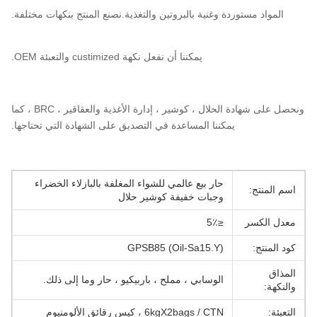
المواد مستوردة وغنية بالبروتين والتغذية.نصنع المنتج بنكهات مختلفة.
يمكننا أن نفعل نكهة custimized والتعبئة OEM.
ونحصل على شهادة الحلال ، كوشير ، إدارة الأغذية والعقاقير ، BRC ، كما
يمكننا المساعدة في التصديق على الشهادة التي تحتاجها.
حار بيع عالمي للشواء المغلفة بالبازلاء الخضراء
اسم المنتج:
وجبات خفيفة كوشير حلال
معدل الكسر
≤5٪
كود المنتج:
GPSB85 (Oil-Sa15.Y)
المذاق
الوسابي ، مملح ، باربيكيو ، حار وما إلى ذلك.
والنكهة:
التعبئة:
6kgX2bags / CTN ، كيس رقائق الألومنيوم