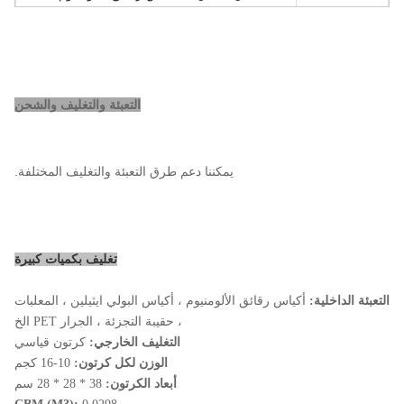
شرط السعر:
فوب ، سيف ، كفر ، إكسو
ميناء:
شنغهاي، الصين
الحد الأدنى
1 طن متري
التعبئة والتغليف والشحن
للطلب:
موعد
في غضون 25 يوم عمل بعد استلام إيداع المشتري
التسليم:
يمكننا دعم طرق التعبئة والتغليف المختلفة.
عينات
مجانا
تغليف بكميات كبيرة
التعبئة الداخلية:
أكياس رقائق الألومنيوم ، أكياس البولي ايثيلين ، المعلبات
، حقيبة التجزئة ، الجرار PET الخ
التغليف الخارجي:
كرتون قياسي
الوزن لكل كرتون:
10-16 كجم
أبعاد الكرتون:
38 * 28 * 28 سم