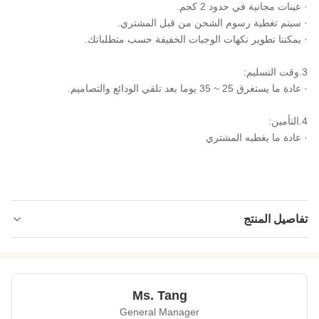
· عينات مجانية في حدود 2 كجم.
· سيتم تغطية رسوم الشحن من قبل المشتري.
· يمكننا تطوير نكهات الوجبات الخفيفة حسب متطلباتك.
3.وقت التسليم:
· عادة ما يستغرق 25 ~ 35 يوما بعد تلقي الودائع والتصاميم.
4.التأمين:
· عادة ما يغطيه المشتري
تفاصيل المنتج
Product Name:
الوسابي / مملحة باربيكيو مغلفة بالبازلاء الخضراء
المحمصة وجبات خفيفة حلال حلال OEM
Shelf Life:
12 شهر
Ms. Tang
General Manager
Lead Time:
في غضون 25 يوم عمل