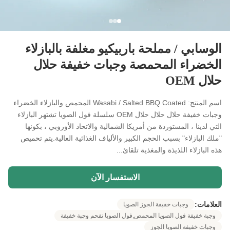
الوسابي / مملحة باربيكيو مغلفة بالبازلاء
الخضراء المحمصة وجبات خفيفة حلال
حلال OEM
اسم المنتج: Wasabi / Salted BBQ Coated المحمص والبازلاء الخضراء
وجبات خفيفة حلال حلال حلال OEM سلسلة فول الصويا تشتهر البازلاء
التي لدينا ، المستوردة من أمريكا الشمالية والاتحاد الأوروبي ، بكونها
"ملك البازلاء" بسبب الحجم الكبير والألياف الغذائية العالية.يتم تحميص
هذه البازلاء اللذيذة والمغذية تلقائ...
الاستفسار الآن
العلامات:
وجبات خفيفة الجوز الصويا
وجبة خفيفة فول الصويا المحمص,فول الصويا تفحم وجبة خفيفة
وجبات خفيفة الصويا الجوز