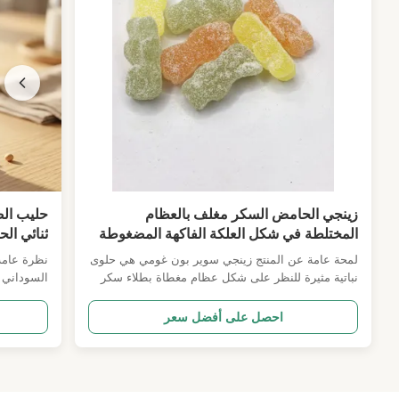
زينجي الحامض السكر مغلف بالعظام
حليب الص
المختلطة في شكل العلكة الفاكهة المضغوطة
ثنائي ال
زينجي سبرينج متعددة الفواكه النبات الحامض
نباتية صح
لمحة عامة عن المنتج زينجي سوير بون غومي هي حلوى
نظرة عامة
العلكة وجبة خفيفة الأطفال الحفلات الهدية
البدنية،
نباتية مثيرة للنظر على شكل عظام مغطاة بطلاء سكر
السوداني 
الجملة للمتاجر الكبرى المتاجر المريحة
حار رقيق مصنوع من تركيزات الفاكهة الطبيعيةكل عصير
بالمغذيات
المستوردين
يقدم طعمًا متعدد الطبقات: القشرة الخارجية الحامضة
الصويا غير
احصل على أفضل سعر
الحادة والمرنة متوازنة مع جوهر الفاكهة الرقيقة الحلوة
بشكل مثالي
المرنة في الداخل. يتم مزج العديد من نكهات الفاكهة ...
يوفر ملمسً
ورائ...