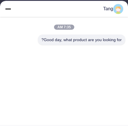
المنتجات
Tang
اتصل بنا
فئات
7:35 AM
فول الصويا وجبات خفيفة
Good day, what product are you looking for?
حبوب الفاصوليا العريضة
فافا بين سناك
خليط الأرز المفرقع
البازلاء الخضراء سناك
اتصل بنا
هاتف: 86-512-65652323
بريد إلكتروني:
arey@joywelltaste.com
أضف: غرفة 802 سو لى بناء الأعمال ، لا 81 سو لى الطريق ، وو
تشونغ ، سوتشو بمقاطعة جيانغسو ، الصين