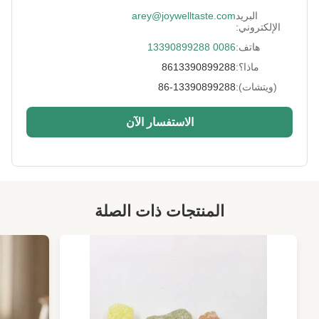
البريد
arey@joywelltaste.com
Payment:
T / T ، L / C ، باي بال ، LC إلخ.
الإلكتروني:
هاتف:
0086 13390899288
Flavor:
الوسابي ، مملح ، باربيكيو ، حار ، سريراتشا ، فلفل
حار
ماذا؟:
8613390899288
Type:
وجبات خفيفة من البازلاء الخضراء
(ويتشات):
86-13390899288
Packaging:
， OEM ، بائع التجزئة
الاستفسار الآن
Texture:
مجففة
High Light:
وجبات خفيفة الصويا الجوز
,
وجبة خفيفة من فول الصويا المحمص
المنتجات ذات الصلة