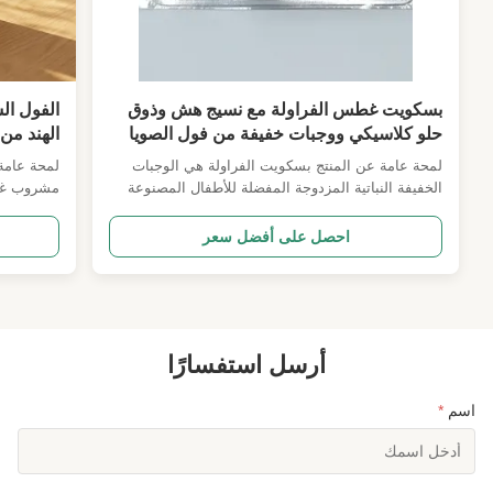
بسكويت غطس الفراولة مع نسيج هش وذوق
الفول ال
حلو كلاسيكي ووجبات خفيفة من فول الصويا
الهند من
البروتين
لمحة عامة عن المنتج بسكويت الفراولة هي الوجبات
لمحة عامة 
اليومي ا
الخفيفة النباتية المزدوجة المفضلة للأطفال المصنوعة
مشروب غذا
للمشروبا
من بسكويت عصي فول الصويا الهش ومطابقة مع غليان
السوداني ا
الفراولة الطبيعي السميك.عصي فول الصويا المخبوزة
المستورد 
احصل على أفضل سعر
تقدم خفيفة دائمة، بينما يحتوي غليان الفاكهة على حلاوة
أساسية.ال
الفراولة الطازجة الحقيقية دون حمرة كيميائية
مختلطة متو
مصطنعة.ال...
ونكهة حليب
أرسل استفسارًا
اسم
*