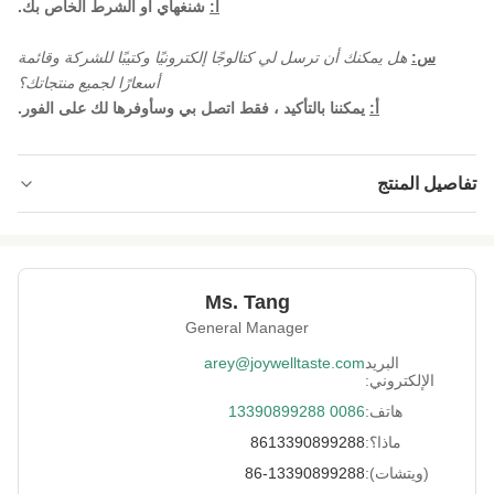
أ:
شنغهاي أو الشرط الخاص بك.
س:
هل يمكنك أن ترسل لي كتالوجًا إلكترونيًا وكتيبًا للشركة وقائمة
أسعارًا لجميع منتجاتك؟
أ:
يمكننا بالتأكيد ، فقط اتصل بي وسأوفرها لك على الفور.
تفاصيل المنتج
High Light:
GMP 200 جرام شوكولاتة فول سوداني
,
120 جرام شوكولاتة فول سوداني
Ms. Tang
General Manager
البريد
arey@joywelltaste.com
الإلكتروني:
هاتف:
0086 13390899288
ماذا؟:
8613390899288
(ويتشات):
86-13390899288