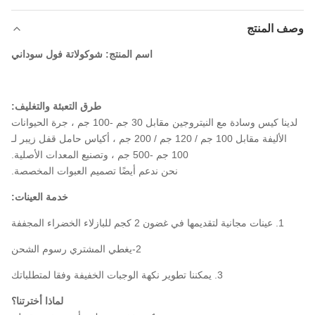
وصف المنتج
اسم المنتج: شوكولاتة فول سوداني
طرق التعبئة والتغليف:
لدينا كيس وسادة مع النيتروجين مقابل 30 جم -100 جم ، جرة الحيوانات
الأليفة مقابل 100 جم / 120 جم / 200 جم ، أكياس حامل قفل زيبر لـ
100 جم -500 جم ، وتصنيع المعدات الأصلية.
نحن ندعم أيضًا تصميم العبوات المخصصة.
خدمة العينات:
1. عينات مجانية لتقديمها في غضون 2 كجم للبازلاء الخضراء المجففة
2-يغطي المشتري رسوم الشحن
3. يمكننا تطوير نكهة الوجبات الخفيفة وفقا لمتطلباتك
لماذا أخترتنا؟