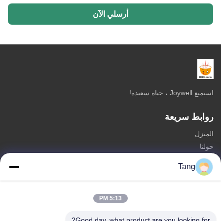
أرسلي الآن
استمتع Joywell ، حياة سعيدة!
روابط سريعة
المنزل
حولنا
المنتجات
Tang
اتصل بنا
فئات
5:13 PM
فول الصويا وجبات خفيفة
Good day, what product are you looking for?