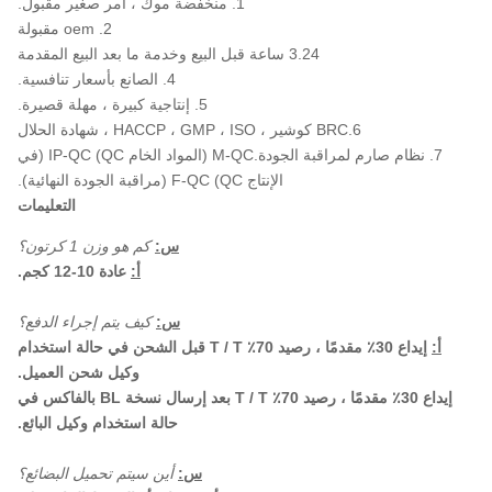
1. منخفضة موك ، أمر صغير مقبول.
2. oem مقبولة
3.24 ساعة قبل البيع وخدمة ما بعد البيع المقدمة
4. الصانع بأسعار تنافسية.
5. إنتاجية كبيرة ، مهلة قصيرة.
6.BRC كوشير ، HACCP ، GMP ، ISO ، شهادة الحلال
7. نظام صارم لمراقبة الجودة.M-QC (المواد الخام QC) IP-QC (في
الإنتاج QC) F-QC (مراقبة الجودة النهائية).
التعليمات
س:
كم هو وزن 1 كرتون؟
أ:
عادة 10-12 كجم.
س:
كيف يتم إجراء الدفع؟
أ:
إيداع 30٪ مقدمًا ، رصيد 70٪ T / T قبل الشحن في حالة استخدام
وكيل شحن العميل.
إيداع 30٪ مقدمًا ، رصيد 70٪ T / T بعد إرسال نسخة BL بالفاكس في
حالة استخدام وكيل البائع.
س:
أين سيتم تحميل البضائع؟